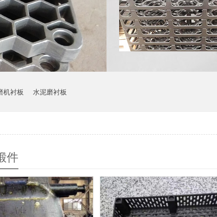
磨机衬板
水泥磨衬板
锻件