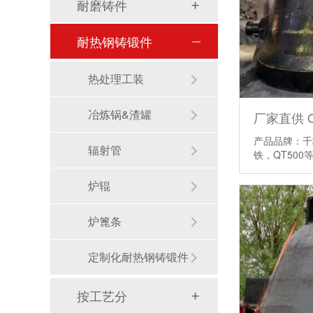
耐磨铸件
耐热钢铸锻件
热处理工装
冶炼锅&渣罐
产品品牌：千
辐射管
铁，QT50
炉辊
炉篦条
定制化耐热钢铸锻件
按工艺分