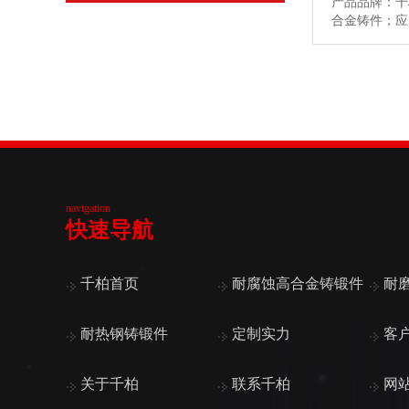
产品品牌：千
合金铸件；
navigation
快速导航
千柏首页
耐腐蚀高合金铸锻件
耐
耐热钢铸锻件
定制实力
客
关于千柏
联系千柏
网