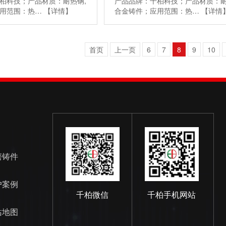
柏科技；产品材质：耐热钢,
产品品牌：千柏科技；产品材质：耐
应用范围：热…
【详情】
合金铸件；应用范围：热…
【详情
首页
上一页
6
7
8
9
10
磨铸件
户案例
千柏微信
千柏手机网站
站地图