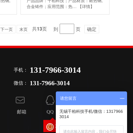
热钢,
产品品牌：千柏科技；产品材质：耐热钢,
】
合金铸件；应用范围：热…
【详情】
共
13
页
到
页
确定
下一页
末页
131-7966-3014
手机：
131-7966-3014
微信：
请您留言
无锡千柏科技手机/微信：1317966
邮箱
QQ
地址
3014
3101288924