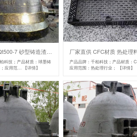
厂家直供 Qt500-7 砂型铸造渣罐 冶金渣罐 — 无锡千柏
柏科技；产品材质：球墨铸
产品品牌：千柏科技；产品材质：C
0等；应用范…
【详情】
应用范围：热处理行业；
【详情】