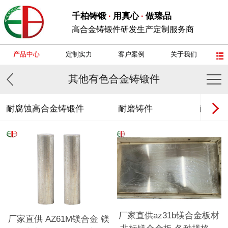
千柏铸锻
用真心
做臻品
·
·
高合金铸锻件研发生产定制服务商
产品中心
定制实力
客户案例
关于我们
其他有色合金铸锻件
耐腐蚀高合金铸锻件
耐磨铸件
耐热钢
厂家直供az31b镁合金板材
厂家直供 AZ61M镁合金 镁