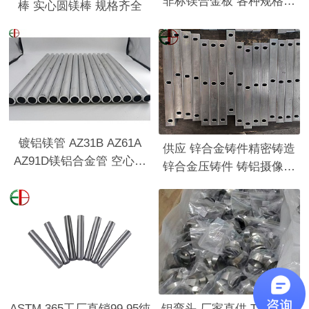
非标镁合金板 各种规格可
棒 实心圆镁棒 规格齐全
切割
镀铝镁管 AZ31B AZ61A
供应 锌合金铸件精密铸造
AZ91D镁铝合金管 空心镁
锌合金压铸件 铸铝摄像机
管材高强度镁管批发
外壳汽车零部件
ASTM 365工厂直销99.95纯
钽弯头 厂家直供 Ta合金弯