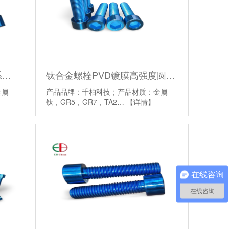
钛合金TC4 M8圆柱內六角系列15-100 摩托车改装 支持多色
钛合金螺栓PVD镀膜高强度圆柱头杯头内六角螺丝螺钉耐磨
金属
产品品牌：千柏科技；产品材质：金属
钛，GR5，GR7，TA2…
【详情】
在线咨询
在线咨询