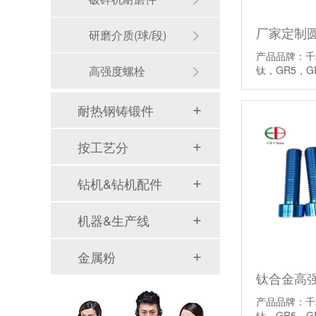
研磨介质(球/段)
产品品牌：千
高强度螺栓
钛，GR5，G
耐热钢铸锻件
按工艺分
钻机&钻机配件
机器&生产线
金属粉
产品品牌：千
钛，GR5，G