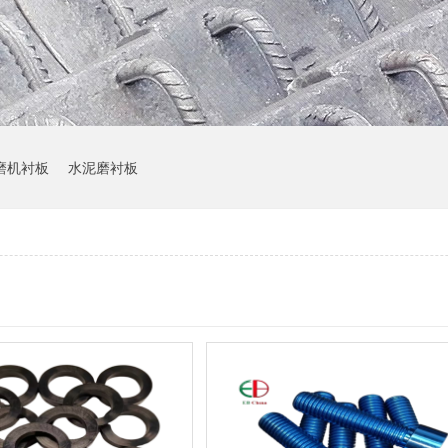
磨机衬板
水泥磨衬板