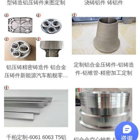
型铸造铝压铸件来图定制
浇铸铝件 铸铝件
定制铝合金压铸件-铝铸造
铝压铸精密铸造件 铝合金
件-铝锥管-精密加工定制
压铸件新能源汽车船舰零部
件
千柏定制-6061 6063 T5铝
铝合金空心轴套-铝合金衬