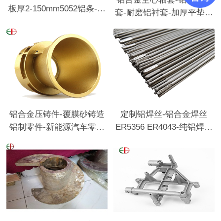
板厚2-150mm5052铝条-精
套-耐磨铝衬套-加厚平垫圈
密铝合金铸件
垫圈铝铸件
铝合金压铸件-覆膜砂铸造
定制铝焊丝-铝合金焊丝
铝制零件-新能源汽车零部
ER5356 ER4043-纯铝焊丝
件铝铸件
1100-各种标准焊丝定制