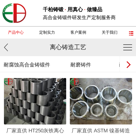
千柏铸锻
用真心
做臻品
·
·
高合金铸锻件研发生产定制服务商
产品中心
定制实力
客户案例
关于我们
离心铸造工艺
耐腐蚀高合金铸锻件
耐磨铸件
耐热钢
厂家直供 HT250灰铁离心
厂家直供 ASTM 镍基铸造