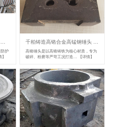
千柏定制高铬复合耐磨衬板-磨煤机衬板-双进双出筒体衬板-粉碎设备配件
千柏铸造高铬合金高锰钢锤头 各种型号锤式破碎机合金锤头
磨防护
高铬锤头是以高铬铸铁为核心材质，专为
情】
破碎、粉磨等严苛工况打造…
【详情】