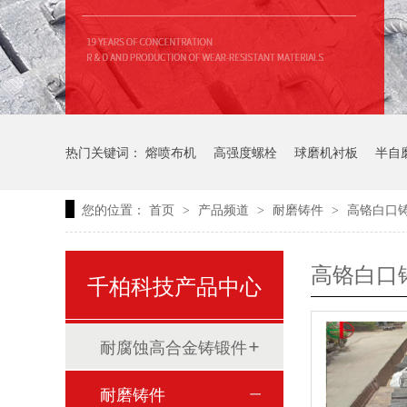
热门关键词：
熔喷布机
高强度螺栓
球磨机衬板
半自
您的位置：
首页
产品频道
耐磨铸件
高铬白口
>
>
>
高铬白口
千柏科技产品中心
耐腐蚀高合金铸锻件
耐磨铸件