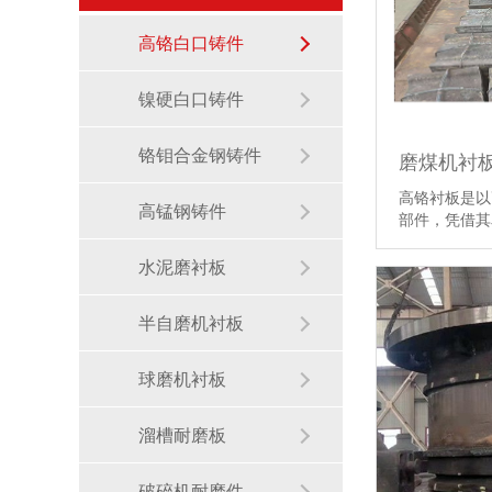
高铬白口铸件
镍硬白口铸件
铬钼合金钢铸件
高铬衬板是以
高锰钢铸件
部件，凭借
水泥磨衬板
半自磨机衬板
球磨机衬板
溜槽耐磨板
破碎机耐磨件