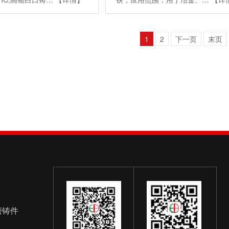
1
2
下一页
末页
磨铸件