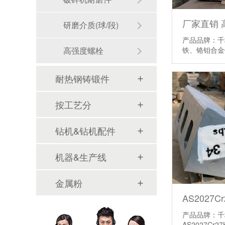
研磨介质(球/段)
产品品牌：千
高强度螺栓
铁、铬钼合
耐热钢铸锻件
按工艺分
钻机&钻机配件
机器&生产线
金属粉
产品品牌：千
AS2027Cr