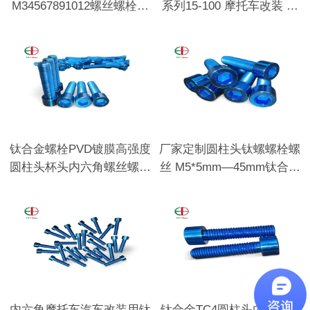
M34567891012螺丝螺栓用
系列15-100 摩托车改装 支
垫圈
持多色
钛合金螺栓PVD镀膜高强度
厂家定制圆柱头钛螺螺栓螺
圆柱头杯头内六角螺丝螺钉
丝 M5*5mm—45mm钛合金
耐磨
紧固件
内六角摩托车汽车改装用钛
钛合金TC4圆柱头内六角阳