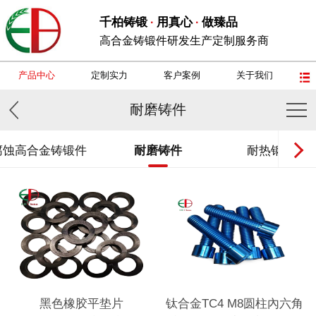
千柏铸锻
用真心
做臻品
·
·
高合金铸锻件研发生产定制服务商
产品中心
定制实力
客户案例
关于我们
耐磨铸件
腐蚀高合金铸锻件
耐磨铸件
耐热钢铸锻
黑色橡胶平垫片
钛合金TC4 M8圆柱內六角