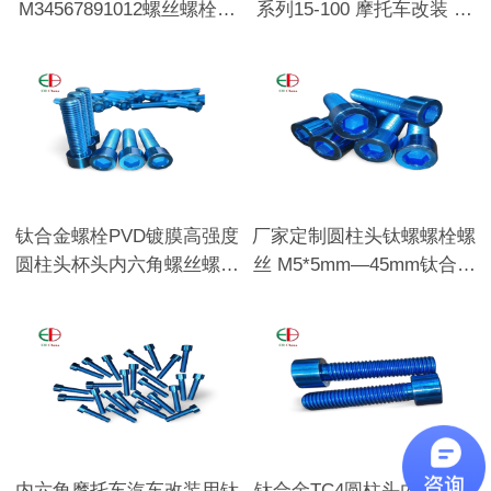
M34567891012螺丝螺栓用
系列15-100 摩托车改装 支
垫圈
持多色
钛合金螺栓PVD镀膜高强度
厂家定制圆柱头钛螺螺栓螺
圆柱头杯头内六角螺丝螺钉
丝 M5*5mm—45mm钛合金
耐磨
紧固件
内六角摩托车汽车改装用钛
钛合金TC4圆柱头内六角阳