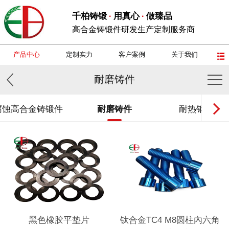
千柏铸锻
用真心
做臻品
·
·
高合金铸锻件研发生产定制服务商
产品中心
定制实力
客户案例
关于我们
耐磨铸件
腐蚀高合金铸锻件
耐磨铸件
耐热钢铸锻
黑色橡胶平垫片
钛合金TC4 M8圆柱內六角