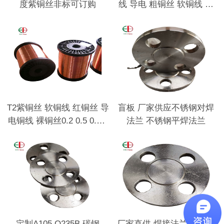
度紫铜丝非标可订购
线 导电 粗铜丝 软铜线 细
铜线
T2紫铜丝 软铜线 红铜丝 导
盲板 厂家供应不锈钢对焊
电铜线 裸铜丝0.2 0.5 0.8 1
法兰 不锈钢平焊法兰
2 3 45mm
定制A105 Q235B 碳钢
厂家直供 焊接法兰垫片 碳