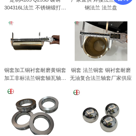
304316L法兰 不锈钢锻打法
钢法兰 法兰盘
兰盘盲板法兰
铜套加工铜衬套耐磨黄铜套
铜套 法兰铜套 铜衬套耐磨
加工非标法兰铜套轴瓦轴套
无油复合法兰轴套厂家供应
铜瓦锡青铜