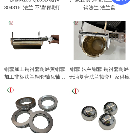
304316L法兰 不锈钢锻打法
钢法兰 法兰盘
兰盘盲板法兰
铜套加工铜衬套耐磨黄铜套
铜套 法兰铜套 铜衬套耐磨
加工非标法兰铜套轴瓦轴套
无油复合法兰轴套厂家供应
铜瓦锡青铜