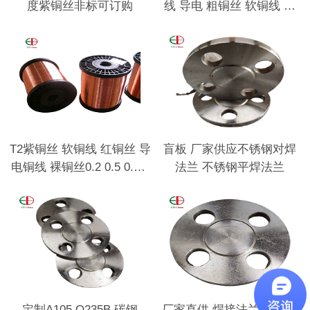
度紫铜丝非标可订购
线 导电 粗铜丝 软铜线 细
铜线
T2紫铜丝 软铜线 红铜丝 导
盲板 厂家供应不锈钢对焊
电铜线 裸铜丝0.2 0.5 0.8 1
法兰 不锈钢平焊法兰
2 3 45mm
定制A105 Q235B 碳钢
厂家直供 焊接法兰垫片 碳