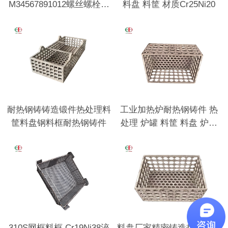
M34567891012螺丝螺栓用
料盘 料筐 材质Cr25Ni20
垫圈
耐热钢铸铸造锻件热处理料
工业加热炉耐热钢铸件 热
筐料盘钢料框耐热钢铸件
处理 炉罐 料筐 料盘 炉底
板 耐热钢底座
310S网框料框 Cr19Ni38淬
料盘厂家精密铸造热处理行