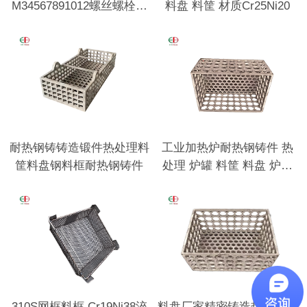
M34567891012螺丝螺栓用
料盘 料筐 材质Cr25Ni20
垫圈
耐热钢铸铸造锻件热处理料
工业加热炉耐热钢铸件 热
筐料盘钢料框耐热钢铸件
处理 炉罐 料筐 料盘 炉底
板 耐热钢底座
310S网框料框 Cr19Ni38淬
料盘厂家精密铸造热处理行