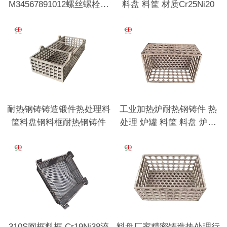
M34567891012螺丝螺栓用
料盘 料筐 材质Cr25Ni20
垫圈
耐热钢铸铸造锻件热处理料
工业加热炉耐热钢铸件 热
筐料盘钢料框耐热钢铸件
处理 炉罐 料筐 料盘 炉底
板 耐热钢底座
310S网框料框 Cr19Ni38淬
料盘厂家精密铸造热处理行