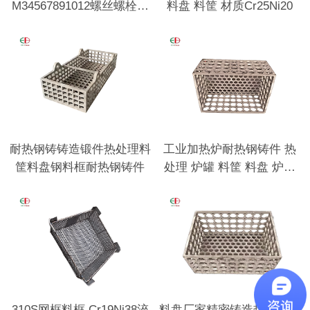
M34567891012螺丝螺栓用
料盘 料筐 材质Cr25Ni20
垫圈
耐热钢铸铸造锻件热处理料
工业加热炉耐热钢铸件 热
筐料盘钢料框耐热钢铸件
处理 炉罐 料筐 料盘 炉底
板 耐热钢底座
310S网框料框 Cr19Ni38淬
料盘厂家精密铸造热处理行