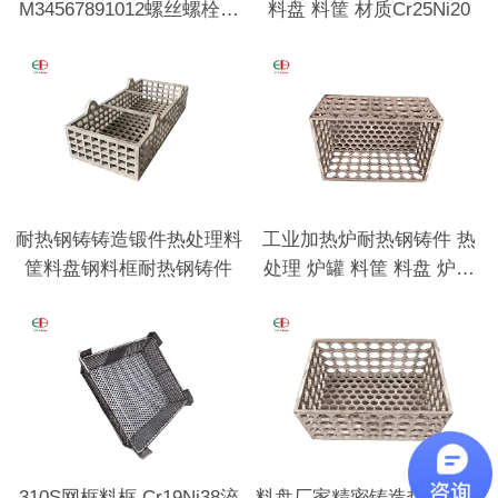
M34567891012螺丝螺栓用
料盘 料筐 材质Cr25Ni20
垫圈
耐热钢铸铸造锻件热处理料
工业加热炉耐热钢铸件 热
筐料盘钢料框耐热钢铸件
处理 炉罐 料筐 料盘 炉底
板 耐热钢底座
310S网框料框 Cr19Ni38淬
料盘厂家精密铸造热处理行