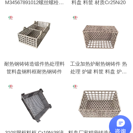
M34567891012螺丝螺栓用
料盘 料筐 材质Cr25Ni20
垫圈
耐热钢铸铸造锻件热处理料
工业加热炉耐热钢铸件 热
筐料盘钢料框耐热钢铸件
处理 炉罐 料筐 料盘 炉底
板 耐热钢底座
310S网框料框 Cr19Ni38淬
料盘厂家精密铸造热处理行