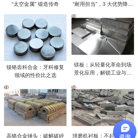
“太空金属” 锻造传奇
“耐用担当”，3 大优势降本
增效
镁板：从轻量化革命到场
镍铬齿科合金：牙科修复
景化应用，解锁工业与家
领域的性价比之选
居新可能
高铬合金锤头：破解破碎
球磨机衬板：不起眼的 “钢