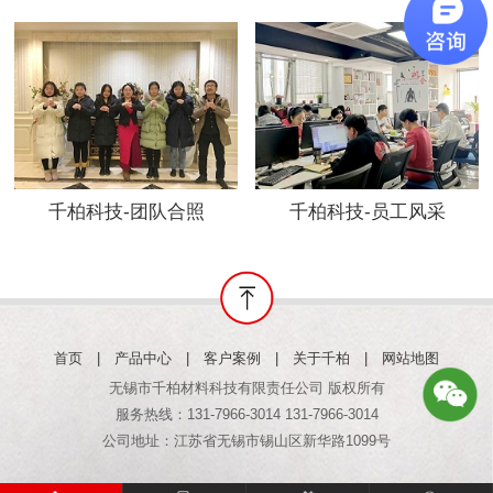
千柏科技-团队合照
千柏科技-员工风采
首页
|
产品中心
|
客户案例
|
关于千柏
|
网站地图
无锡市千柏材料科技有限责任公司 版权所有
服务热线：131-7966-3014 131-7966-3014
公司地址：江苏省无锡市锡山区新华路1099号