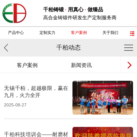
千柏铸锻
用真心
做臻品
·
·
高合金铸锻件研发生产定制服务商
产品中心
定制实力
客户案例
关于我们
千柏动态
客户案例
新闻资讯
高
无锡千柏，超越极限，赢在
九月，火力全开
2025-08-27
千柏科技培训会——耐磨材