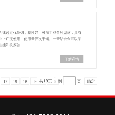
近或超过优质钢，塑性好，可加工成各种型材，具有
业上广泛使用，使用量仅次于钢。一些铝合金可以采
性能和抗腐蚀…
了解详情
共
19
页
到
页
确定
17
18
19
下一页
末页