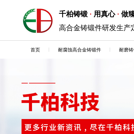
千柏铸锻
用真心
做
·
·
高合金铸锻件研发生产
首页
耐腐蚀高合金铸锻件
耐磨铸