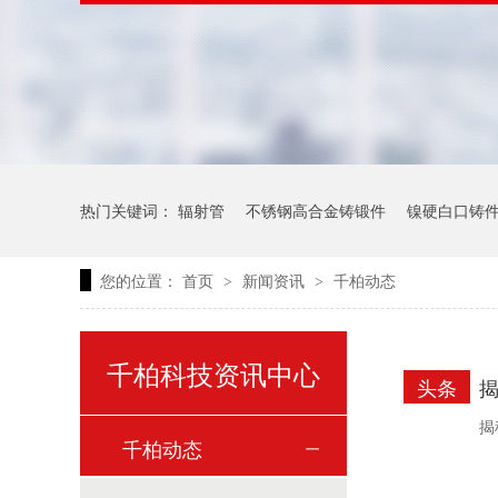
热门关键词：
辐射管
不锈钢高合金铸锻件
镍硬白口铸
您的位置：
首页
新闻资讯
千柏动态
>
>
千柏科技资讯中心
头条
揭
揭
千柏动态