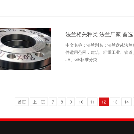
法兰相关种类 法兰厂家 首选
中文名称：法兰别名：法兰盘或法兰
件适用范围：建筑、轻重工业、管道、
JB、GB标准分类
首页
上一页
7
8
9
10
11
12
13
14