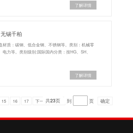
了解详情
 无锡千柏
盘材质：碳钢、低合金钢、不锈钢等。类别：机械零
电力等。类别级别:国际国内分类：按HG、SH、
了解详情
共
23
页
到
页
确定
15
16
17
下一页
末页