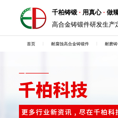
千柏铸锻
用真心
做
·
·
高合金铸锻件研发生产
首页
耐腐蚀高合金铸锻件
耐磨铸